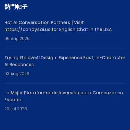
熱門帖子
Hot AI Conversation Partners | Visit
https://candysai.us for English Chat in the USA
06 Aug 2026
Trying GoloveAI.Design: Experience Fast, In-Character
AI Responses
03 Aug 2026
La Mejor Plataforma de Inversión para Comenzar en
España
29 Jul 2026