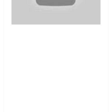
Mosbet
Mod APK:
Təhlükəsiz
Quraşdırma
və İstifadə