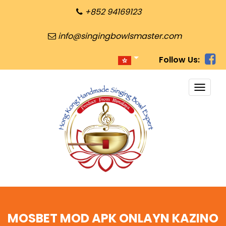
+852 94169123
info@singingbowlsmaster.com
Follow Us:
TOGG
NAVI
MOSBET MOD APK ONLAYN KAZINO