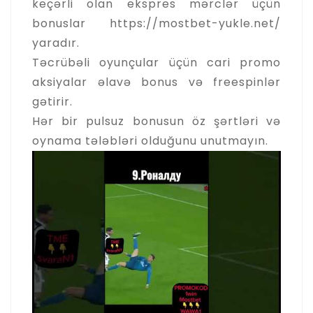
keçərli olan ekspres mərclər üçün
bonuslar
https://mostbet-yukle.net/
yaradır.
Təcrübəli oyunçular üçün cari promo
aksiyalar əlavə bonus və freespinlər
gətirir.
Hər bir pulsuz bonusun öz şərtləri və
oynama tələbləri olduğunu unutmayın.