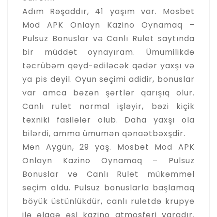
Adım Rəşaddır, 41 yaşım var. Mosbet
Mod APK Onlayn Kazino Oynamaq –
Pulsuz Bonuslar və Canlı Rulet saytında
bir müddət oynayıram. Ümumilikdə
təcrübəm qeyd-ediləcək qədər yaxşı və
ya pis deyil. Oyun seçimi adidir, bonuslar
var amca bəzən şərtlər qarışıq olur.
Canlı rulet normal işləyir, bəzi kiçik
texniki fasilələr olub. Daha yaxşı ola
bilərdi, amma ümumən qənaətbəxşdir.
Mən Aygün, 29 yaş. Mosbet Mod APK
Onlayn Kazino Oynamaq – Pulsuz
Bonuslar və Canlı Rulet mükəmməl
seçim oldu. Pulsuz bonuslarla başlamaq
böyük üstünlükdür, canlı ruletdə krupye
ilə əlaqə əsl kazino atmosferi yaradır.