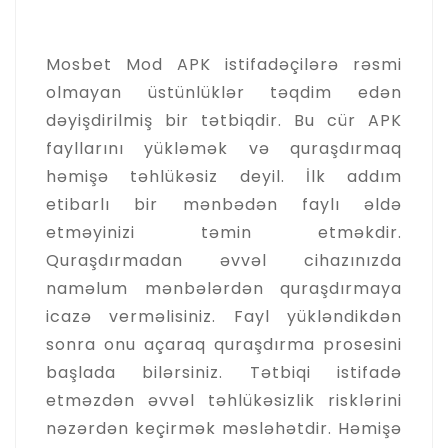
Təlimatları
Mosbet Mod APK istifadəçilərə rəsmi
olmayan üstünlüklər təqdim edən
dəyişdirilmiş bir tətbiqdir. Bu cür APK
fayllarını yükləmək və quraşdırmaq
həmişə təhlükəsiz deyil. İlk addım
etibarlı bir mənbədən faylı əldə
etməyinizi təmin etməkdir.
Quraşdırmadan əvvəl cihazınızda
naməlum mənbələrdən quraşdırmaya
icazə verməlisiniz. Fayl yükləndikdən
sonra onu açaraq quraşdırma prosesini
başlada bilərsiniz. Tətbiqi istifadə
etməzdən əvvəl təhlükəsizlik risklərini
nəzərdən keçirmək məsləhətdir. Həmişə